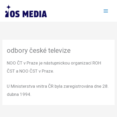
Přeskočit
na
obsah
odbory české televize
NOO ČT v Praze je nástupnickou organizací ROH
ČST a NOO ČST v Praze.
U Ministerstva vnitra ČR byla zaregistrována dne 28.
dubna 1994.